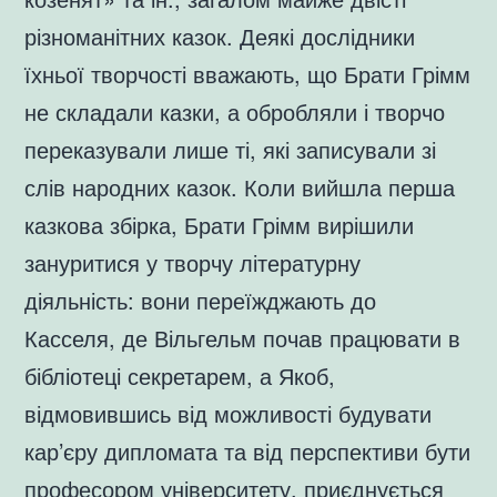
різноманітних казок. Деякі дослідники
їхньої творчості вважають, що Брати Грімм
не складали казки, а обробляли і творчо
переказували лише ті, які записували зі
слів народних казок. Коли вийшла перша
казкова збірка, Брати Грімм вирішили
зануритися у творчу літературну
діяльність: вони переїжджають до
Касселя, де Вільгельм почав працювати в
бібліотеці секретарем, а Якоб,
відмовившись від можливості будувати
кар’єру дипломата та від перспективи бути
професором університету, приєднується