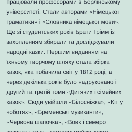
працювали професорами в Берлінському
університеті. Стали авторами «Німецької
граматики» і «Словника німецької мови».
Ще зі студентських років Брати Грімм із
захопленням збирали та досліджували
народні казки. Першим виданням на
їхньому творчому шляху стала збірка
казок, яка побачила світ у 1812 році, а
через декілька років було надруковано і
другий та третій томи «Дитячих і сімейних
казок». Сюди увійшли «Білосніжка», «Кіт у
чоботях», «Бременські музиканти»,
«Червона шапочка», «Вовк і семеро
козенят» та ін., загалом майже двісті