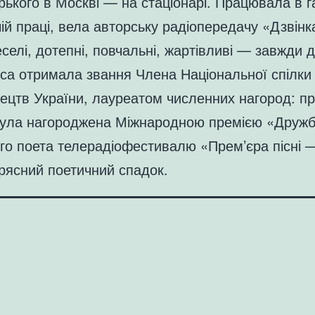
рького в Москві — на стаціонарі. Працювала в га
чій праці, вела авторську радіопередачу «Дзвін
еселі, дотепні, повчальні, жартівливі — завжди 
са отримала звання Члена Національної спілки 
цтв України, лауреатом численних нагород: премі
. Була нагороджена Міжнародною премією «Дружб
го поета телерадіофестивалю «Прем’єра пісні —
рясний поетичний спадок.