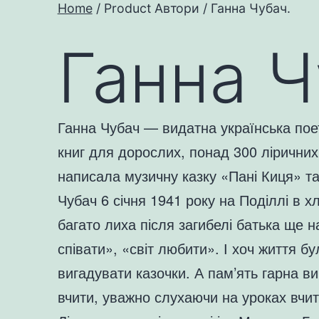
Home
/ Product Автори / Ганна Чубач.
Ганна Ч
Ганна Чубач — видатна українська поет
книг для дорослих, понад 300 ліричних
написала музичну казку «Пані Киця» т
Чубач 6 січня 1941 року на Поділлі в х
багато лиха після загибелі батька ще н
співати», «світ любити». І хоч життя 
вигадувати казочки. А пам’ять гарна 
вчити, уважно слухаючи на уроках вчит