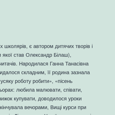
х школярів, є автором дитячих творів і
м якої став Олександр Білаш),
читачів. Народилася Ганна Танасівна
 видалося складним, її родина зазнала
«усяку роботу робити», «пісень
льорах: любила малювати, співати,
нижок купувати, доводилося уроки
акінчувала вечорами, Вищі курси при