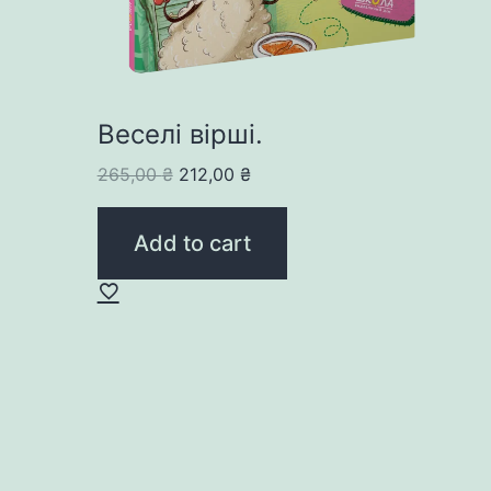
Веселі вірші.
Original
Current
265,00
₴
212,00
₴
price
price
was:
is:
Add to cart
265,00 ₴.
212,00 ₴.