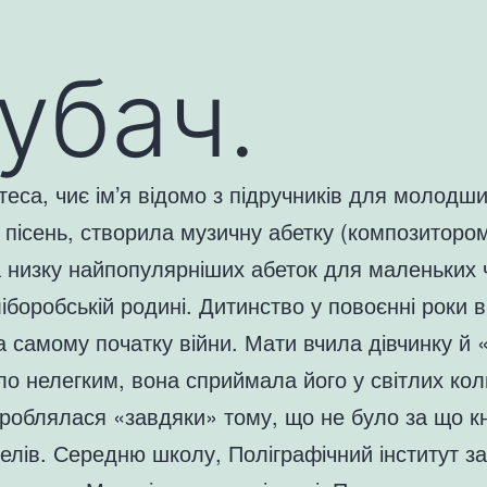
убач.
еса, чиє ім’я відомо з підручників для молодши
 пісень, створила музичну абетку (композиторо
а низку найпопулярніших абеток для маленьких 
ліборобській родині. Дитинство у повоєнні роки
а самому початку війни. Мати вчила дівчинку й 
було нелегким, вона сприймала його у світлих ко
вироблялася «завдяки» тому, що не було за що к
елів. Середню школу, Поліграфічний інститут з