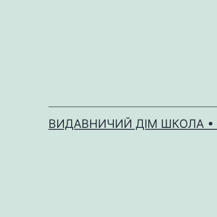
Перейти
до
вмісту
ВИДАВНИЧИЙ ДІМ ШКОЛА •