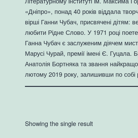
Літературному інституті ім. Максима Го
«Дніпро», понад 40 років віддала твор
вірші Ганни Чубач, присвячені дітям: в
любити Рідне Слово. У 1971 році поете
Ганна Чубач є заслуженим діячем мисте
Марусі Чурай, премії імені Є. Гуцала
Анатолія Бортняка та звання найкращо
лютому 2019 року, залишивши по собі 
Showing the single result