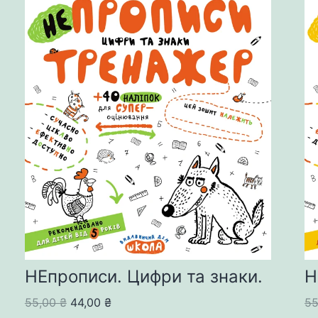
Н
НЕпрописи. Цифри та знаки.
Original
Current
5
55,00
₴
44,00
₴