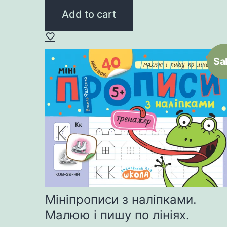
was:
is:
Add to cart
30,00 ₴.
24,00 ₴.
Sal
Мініпрописи з наліпками.
Малюю і пишу по лініях.