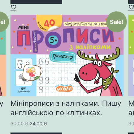
e!
Sale!
у
Мініпрописи з наліпками. Пишу
М
англійською по клітинках.
а
Original
Current
30,00
₴
24,00
₴
3
price
price