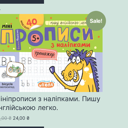
Sale!
ініпрописи з наліпками. Пишу
нглійською легко.
Original
Current
0,00
₴
24,00
₴
price
price