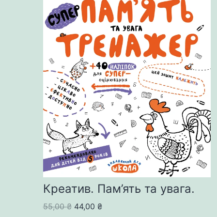
Креатив. Пам’ять та увага.
Original
Current
55,00
₴
44,00
₴