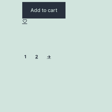
price
price
was:
is:
Add to cart
55,00 ₴.
44,00 ₴.
1
2
→