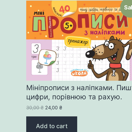
Sal
Мініпрописи з наліпками. Пиш
цифри, порівнюю та рахую.
Original
Current
30,00
₴
24,00
₴
price
price
was:
is:
Add to cart
30,00 ₴.
24,00 ₴.