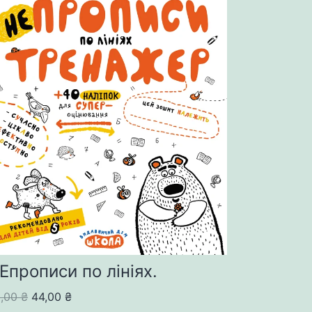
Епрописи по лініях.
Original
Current
5,00
₴
44,00
₴