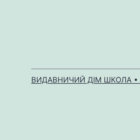
Перейти
до
вмісту
ВИДАВНИЧИЙ ДІМ ШКОЛА •