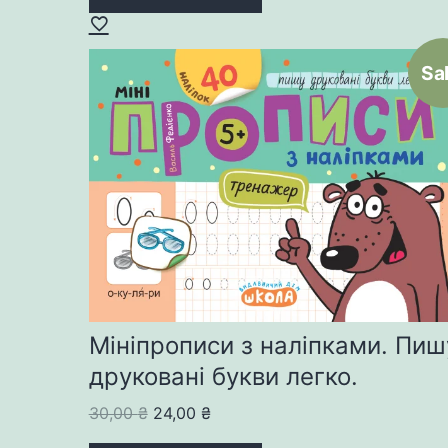
Sal
Мініпрописи з наліпками. Пиш
друковані букви легко.
Original
Current
30,00
₴
24,00
₴
price
price