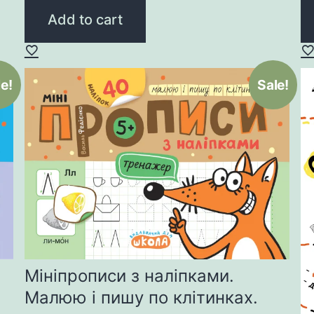
was:
is:
Add to cart
30,00 ₴.
24,00 ₴.
e!
Sale!
Мініпрописи з наліпками.
Малюю і пишу по клітинках.