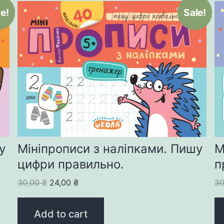
e!
Sale!
у
Мініпрописи з наліпками. Пишу
М
цифри правильно.
п
Original
Current
30,00
₴
24,00
₴
3
price
price
was:
is:
Add to cart
30,00 ₴.
24,00 ₴.