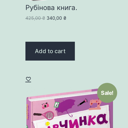
Рубінова книга.
Original
Current
425,00
₴
340,00
₴
price
price
was:
is:
425,00 ₴.
340,00 ₴.
Add to cart
Sale!