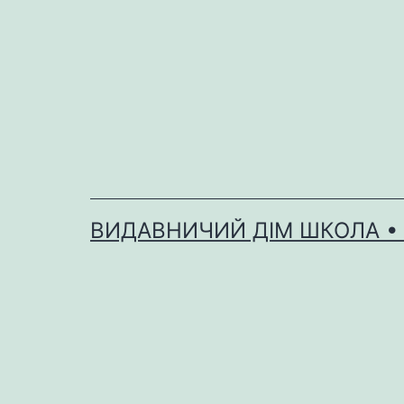
Перейти
до
вмісту
ВИДАВНИЧИЙ ДІМ ШКОЛА •