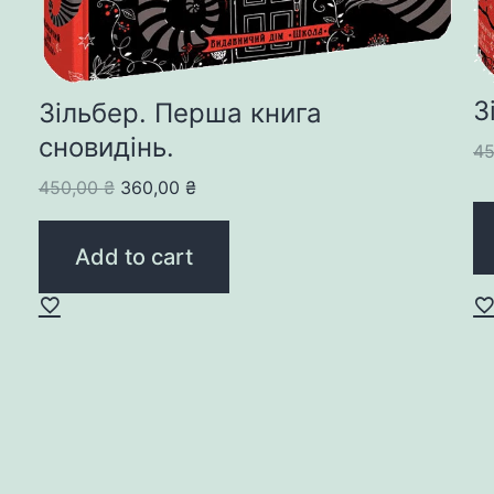
З
Зільбер. Перша книга
сновидінь.
4
Original
Current
450,00
₴
360,00
₴
price
price
was:
is:
Add to cart
450,00 ₴.
360,00 ₴.