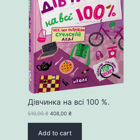
Дівчинка на всі 100 %.
Original
Current
510,00
₴
408,00
₴
price
price
was:
is:
Add to cart
510,00 ₴.
408,00 ₴.