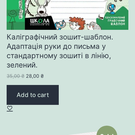
Каліграфічний зошит-шаблон.
Адаптація руки до письма у
стандартному зошиті в лінію,
зелений.
Original
Current
35,00
₴
28,00
₴
price
price
was:
is:
Add to cart
35,00 ₴.
28,00 ₴.