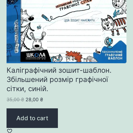
Каліграфічний зошит-шаблон.
Збільшений розмір графічної
сітки, синій.
Original
Current
35,00
₴
28,00
₴
price
price
was:
is:
Add to cart
35,00 ₴.
28,00 ₴.