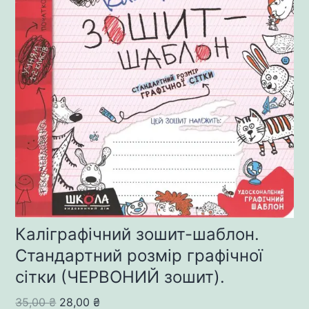
Каліграфічний зошит-шаблон.
Cтандартний розмір графічної
сітки (ЧЕРВОНИЙ зошит).
Original
Current
35,00
₴
28,00
₴