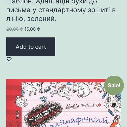
шаблон. Адаптація руки до
письма у стандартному зошиті в
лінію, зелений.
Original
Current
20,00
₴
16,00
₴
price
price
was:
is:
Add to cart
20,00 ₴.
16,00 ₴.
Sale!