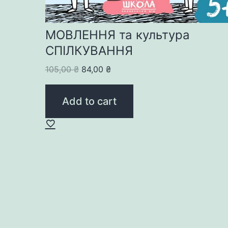
МОВЛЕННЯ та культура
СПІЛКУВАННЯ
Original
Current
105,00
₴
84,00
₴
price
price
was:
is:
Add to cart
105,00 ₴.
84,00 ₴.