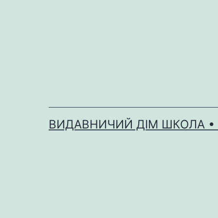
Перейти
до
вмісту
ВИДАВНИЧИЙ ДІМ ШКОЛА •