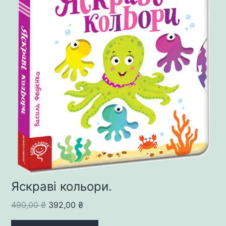
Яскраві кольори.
Original
Current
490,00
₴
392,00
₴
price
price