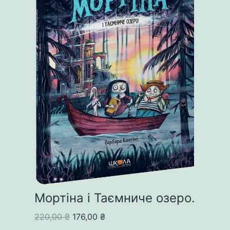
Мортіна і Таємниче озеро.
Original
Current
220,00
₴
176,00
₴
price
price