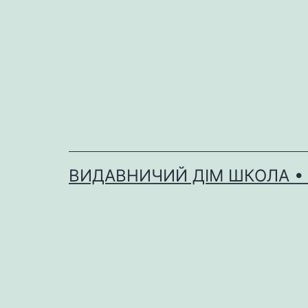
Перейти
до
вмісту
ВИДАВНИЧИЙ ДІМ ШКОЛА •