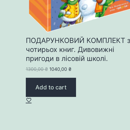
ПОДАРУНКОВИЙ КОМПЛЕКТ 
чотирьох книг. Дивовижні
пригоди в лісовій школі.
Original
Current
1300,00
₴
1040,00
₴
price
price
was:
is:
Add to cart
1300,00 ₴.
1040,00 ₴.