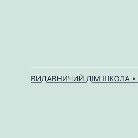
Перейти
до
вмісту
ВИДАВНИЧИЙ ДІМ ШКОЛА •