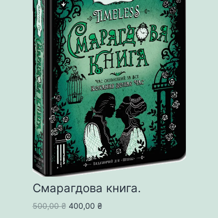
Смарагдова книга.
Original
Current
500,00
₴
400,00
₴