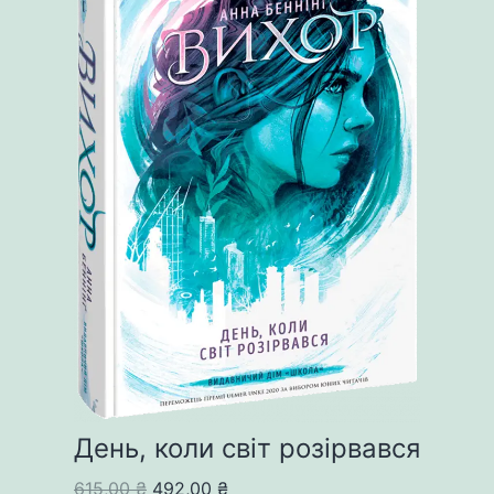
День, коли світ розірвався
Original
Current
615,00
₴
492,00
₴