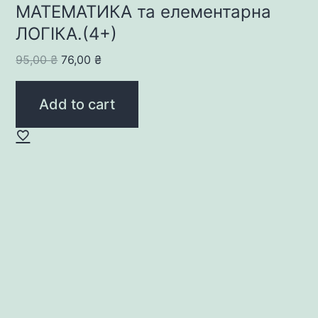
МАТЕМАТИКА та елементарна
ЛОГІКА.(4+)
Original
Current
95,00
₴
76,00
₴
price
price
was:
is:
Add to cart
95,00 ₴.
76,00 ₴.