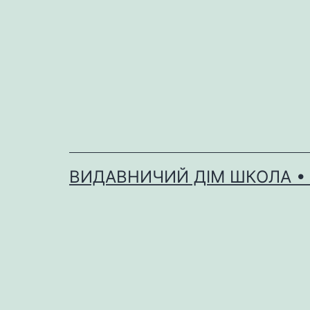
Перейти
до
вмісту
ВИДАВНИЧИЙ ДІМ ШКОЛА •