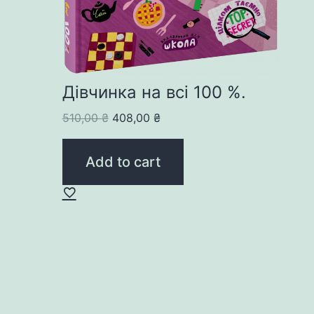
Дівчинка на всі 100 %.
Original
Current
510,00
₴
408,00
₴
price
price
was:
is:
Add to cart
510,00 ₴.
408,00 ₴.