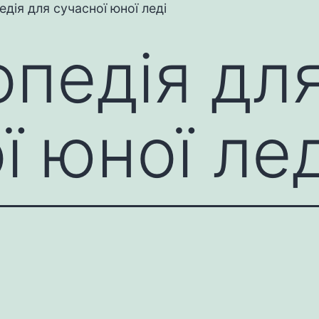
дія для сучасної юної леді
педія дл
ї юної лед