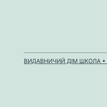
Перейти
до
вмісту
ВИДАВНИЧИЙ ДІМ ШКОЛА •