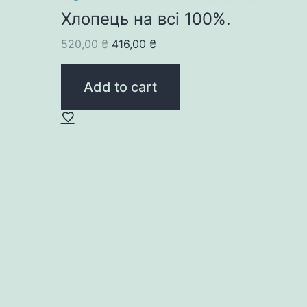
Хлопець на всі 100%.
Original
Current
520,00
₴
416,00
₴
price
price
was:
is:
Add to cart
520,00 ₴.
416,00 ₴.