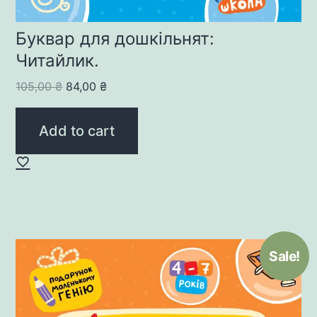
Буквар для дошкільнят:
Читайлик.
Original
Current
105,00
₴
84,00
₴
price
price
was:
is:
Add to cart
105,00 ₴.
84,00 ₴.
Sale!