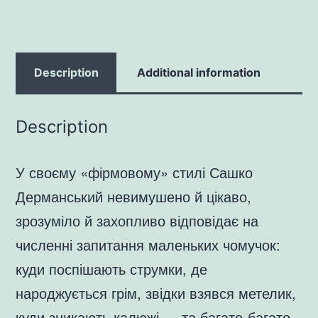
quantity
Description
Additional information
Description
У своєму «фірмовому» стилі Сашко
Дерманський невимушено й цікаво,
зрозуміло й захопливо відповідає на
численні запитання маленьких чомучок:
куди поспішають струмки, де
народжується грім, звідки взявся метелик,
куди зникають калюжі — та багато-багато