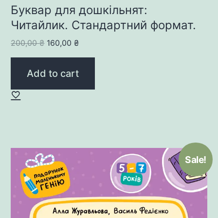
Буквар для дошкільнят:
Читайлик. Стандартний формат.
Original
Current
200,00
₴
160,00
₴
price
price
was:
is:
Add to cart
200,00 ₴.
160,00 ₴.
Sale!