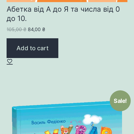
Абетка від А до Я та числа від 0
до 10.
Original
Current
105,00
₴
84,00
₴
price
price
was:
is:
Add to cart
105,00 ₴.
84,00 ₴.
Sale!