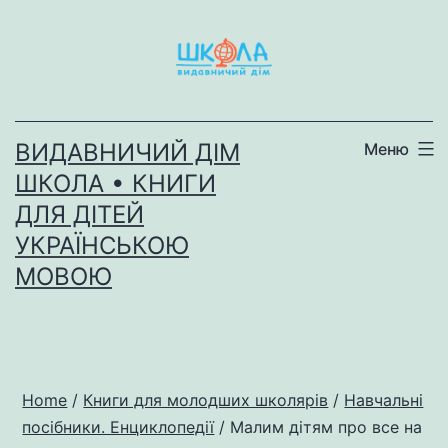
Перейти
до
вмісту
ВИДАВНИЧИЙ ДІМ
Меню
ШКОЛА • КНИГИ
ДЛЯ ДІТЕЙ
УКРАЇНСЬКОЮ
МОВОЮ
Home
/
Книги для молодших школярів
/
Навчальні
посібники. Енциклопедії
/ Малим дітям про все на