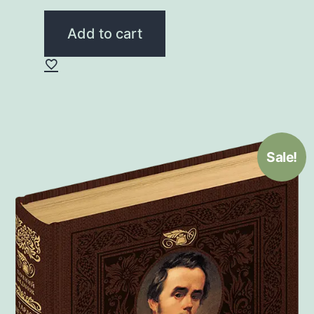
price
price
was:
is:
Add to cart
105,00 ₴.
84,00 ₴.
Sale!