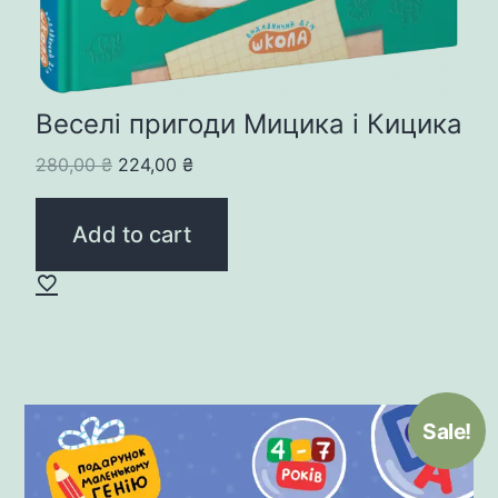
Веселі пригоди Мицика і Кицика
Original
Current
280,00
₴
224,00
₴
price
price
was:
is:
Add to cart
280,00 ₴.
224,00 ₴.
Sale!