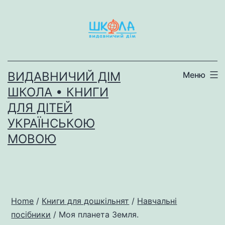
Перейти
до
вмісту
ВИДАВНИЧИЙ ДІМ
Меню
ШКОЛА • КНИГИ
ДЛЯ ДІТЕЙ
УКРАЇНСЬКОЮ
МОВОЮ
Home
/
Книги для дошкільнят
/
Навчальні
посібники
/ Моя планета Земля.