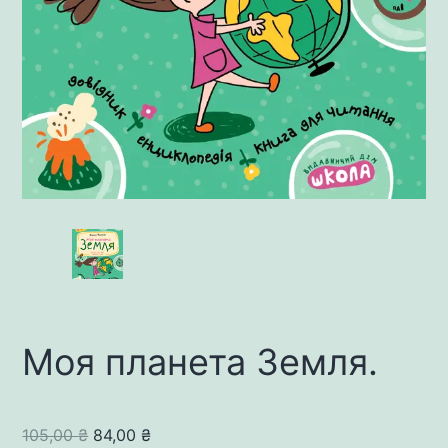
Моя планета Земля.
Original
Current
105,00
₴
84,00
₴