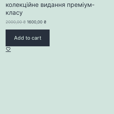
колекційне видання преміум-
класу
Original
Current
2000,00
₴
1600,00
₴
price
price
was:
is:
Add to cart
2000,00 ₴.
1600,00 ₴.