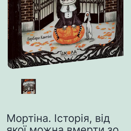
Мортіна. Історія, від
якої можна вмерти зо