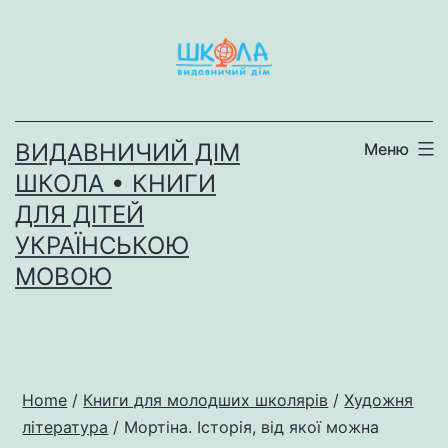
Перейти
до
вмісту
ВИДАВНИЧИЙ ДІМ
Меню
ШКОЛА • КНИГИ
ДЛЯ ДІТЕЙ
УКРАЇНСЬКОЮ
МОВОЮ
Home
/
Книги для молодших школярів
/
Художня
література
/ Мортіна. Історія, від якої можна