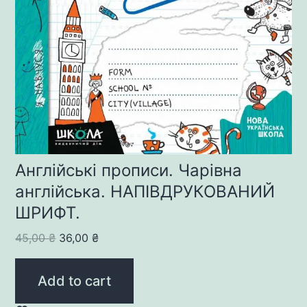
Англійські прописи. Чарівна
англійська. НАПІВДРУКОВАНИЙ
ШРИФТ.
Original
Current
45,00
₴
36,00
₴
price
price
was:
is:
Add to cart
45,00 ₴.
36,00 ₴.