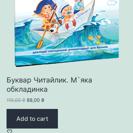
Буквар Читайлик. М`яка
обкладинка
Original
Current
110,00
₴
88,00
₴
price
price
was:
is:
Add to cart
110,00 ₴.
88,00 ₴.