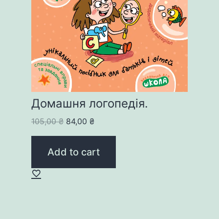
Домашня логопедія.
Original
Current
105,00
₴
84,00
₴
price
price
was:
is:
Add to cart
105,00 ₴.
84,00 ₴.