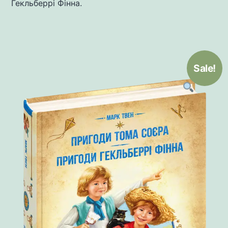
Гекльберрі Фінна.
Sale!