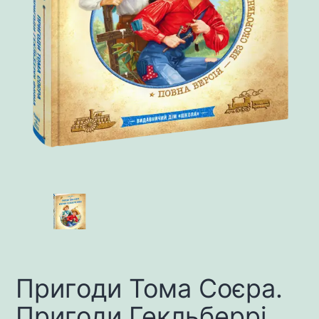
Пригоди Тома Соєра.
Пригоди Гекльберрі