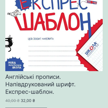
Англійські прописи.
Напівдрукований шрифт.
Експрес-шаблон.
Original
Current
40,00
₴
32,00
₴
price
price