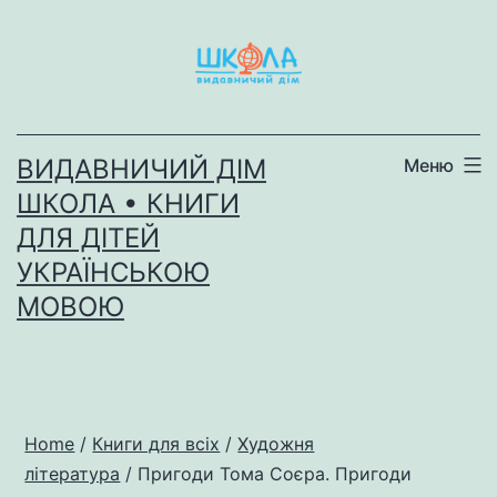
Перейти
до
вмісту
ВИДАВНИЧИЙ ДІМ
Меню
ШКОЛА • КНИГИ
ДЛЯ ДІТЕЙ
УКРАЇНСЬКОЮ
МОВОЮ
Home
/
Книги для всіх
/
Художня
література
/ Пригоди Тома Соєра. Пригоди