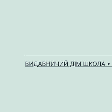
Перейти
до
вмісту
ВИДАВНИЧИЙ ДІМ ШКОЛА •