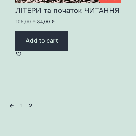
ЛІТЕРИ та початок ЧИТАННЯ
Original
Current
105,00
₴
84,00
₴
price
price
was:
is:
Add to cart
105,00 ₴.
84,00 ₴.
←
1
2