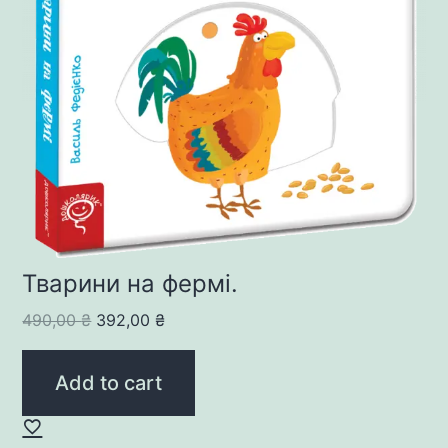
Тварини на фермі.
Original
Current
490,00
₴
392,00
₴
price
price
was:
is:
Add to cart
490,00 ₴.
392,00 ₴.