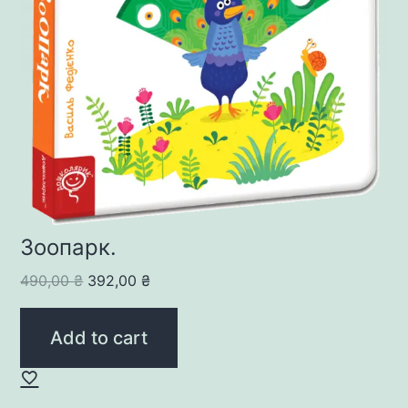
Зоопарк.
Original
Current
490,00
₴
392,00
₴
price
price
was:
is:
Add to cart
490,00 ₴.
392,00 ₴.