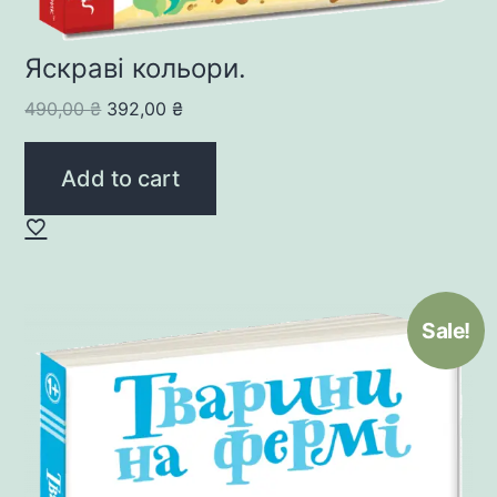
Яскраві кольори.
Original
Current
490,00
₴
392,00
₴
price
price
was:
is:
Add to cart
490,00 ₴.
392,00 ₴.
Sale!