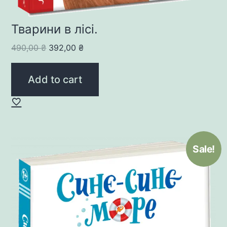
Тварини в лісі.
Original
Current
490,00
₴
392,00
₴
price
price
was:
is:
Add to cart
490,00 ₴.
392,00 ₴.
Sale!