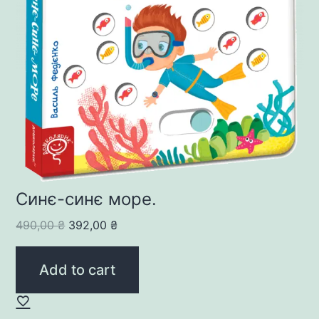
Синє-синє море.
Original
Current
490,00
₴
392,00
₴
price
price
was:
is:
Add to cart
490,00 ₴.
392,00 ₴.