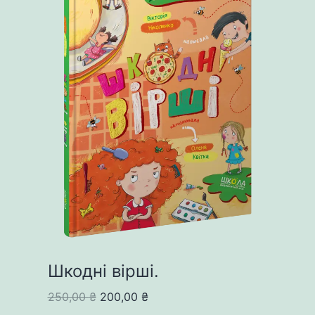
Шкодні вірші.
Original
Current
250,00
₴
200,00
₴