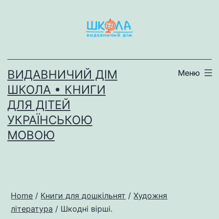
Перейти
до
вмісту
ВИДАВНИЧИЙ ДІМ
Меню
ШКОЛА • КНИГИ
ДЛЯ ДІТЕЙ
УКРАЇНСЬКОЮ
МОВОЮ
Home
/
Книги для дошкільнят
/
Художня
література
/ Шкодні вірші.