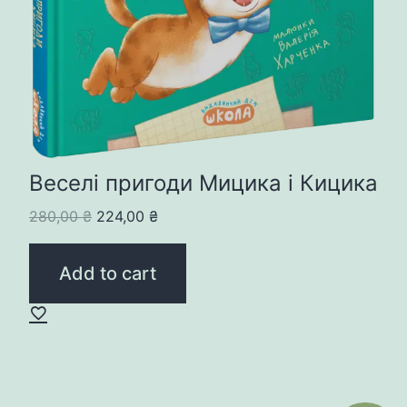
Веселі пригоди Мицика і Кицика
Original
Current
280,00
₴
224,00
₴
price
price
was:
is:
Add to cart
280,00 ₴.
224,00 ₴.