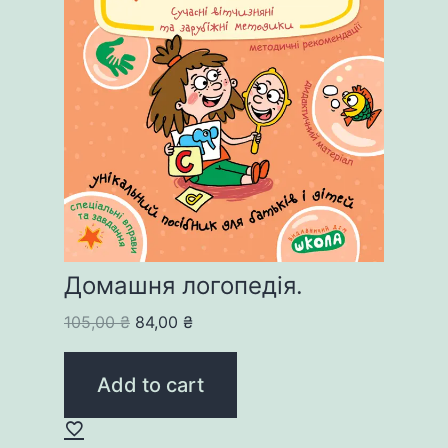
Домашня логопедія.
Original
Current
105,00
₴
84,00
₴
price
price
was:
is:
Add to cart
105,00 ₴.
84,00 ₴.