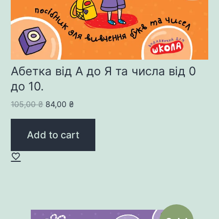
Абетка від А до Я та числа від 0
до 10.
Original
Current
105,00
₴
84,00
₴
price
price
was:
is:
Add to cart
105,00 ₴.
84,00 ₴.