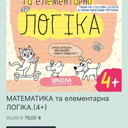
МАТЕМАТИКА та елементарна
ЛОГІКА.(4+)
Original
Current
95,00
₴
76,00
₴
price
price