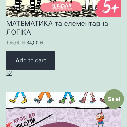
МАТЕМАТИКА та елементарна
ЛОГІКА
Original
Current
105,00
₴
84,00
₴
price
price
was:
is:
Add to cart
105,00 ₴.
84,00 ₴.
Sale!