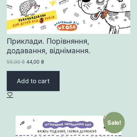
Приклади. Порівняння,
додавання, віднімання.
Original
Current
55,00
₴
44,00
₴
price
price
was:
is:
Add to cart
55,00 ₴.
44,00 ₴.
Sale!