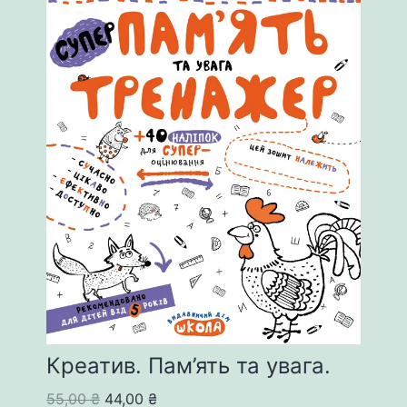
Креатив. Пам’ять та увага.
Original
Current
55,00
₴
44,00
₴