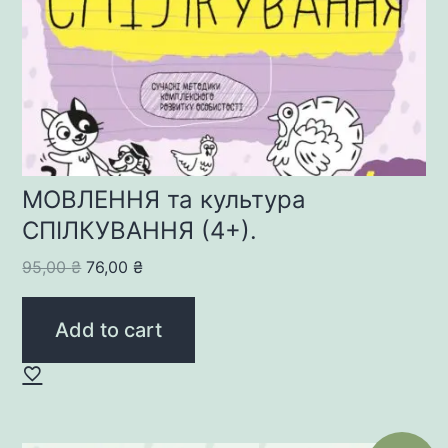
МОВЛЕННЯ та культура
СПІЛКУВАННЯ (4+).
Original
Current
95,00
₴
76,00
₴
price
price
was:
is:
Add to cart
95,00 ₴.
76,00 ₴.