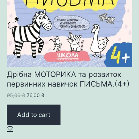
Дрібна МОТОРИКА та розвиток
первинних навичок ПИСЬМА.(4+)
Original
Current
95,00
₴
76,00
₴
price
price
was:
is:
Add to cart
95,00 ₴.
76,00 ₴.