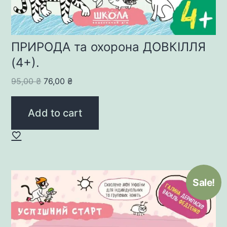
ПРИРОДА та охорона ДОВКІЛЛЯ
(4+).
Original
Current
95,00
₴
76,00
₴
price
price
was:
is:
Add to cart
95,00 ₴.
76,00 ₴.
Sale!