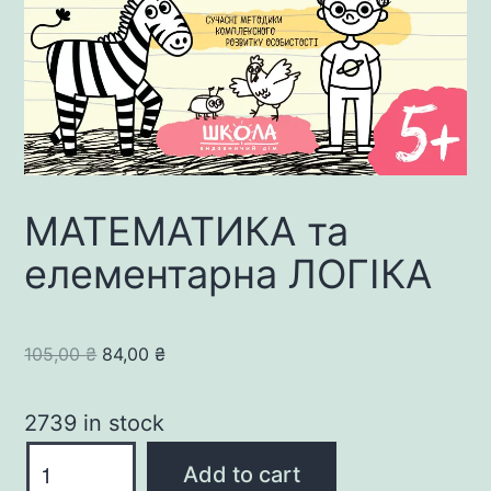
МАТЕМАТИКА та
елементарна ЛОГІКА
Original
Current
105,00
₴
84,00
₴
price
price
was:
is:
2739 in stock
105,00 ₴.
84,00 ₴.
МАТЕМАТИКА
Add to cart
та