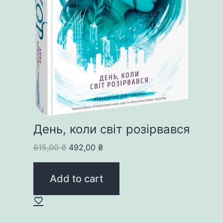
День, коли світ розірвався
Original
Current
615,00
₴
492,00
₴
price
price
was:
is:
Add to cart
615,00 ₴.
492,00 ₴.