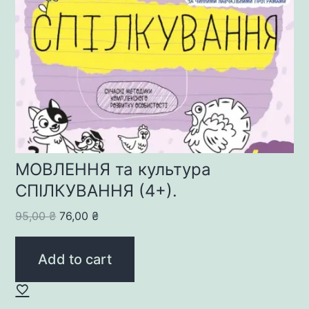
МОВЛЕННЯ та культура
СПІЛКУВАННЯ (4+).
Original
Current
95,00
₴
76,00
₴
price
price
was:
is:
Add to cart
95,00 ₴.
76,00 ₴.