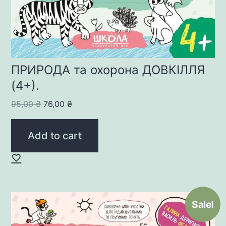
ПРИРОДА та охорона ДОВКІЛЛЯ
(4+).
Original
Current
95,00
₴
76,00
₴
price
price
was:
is:
Add to cart
95,00 ₴.
76,00 ₴.
Sale!