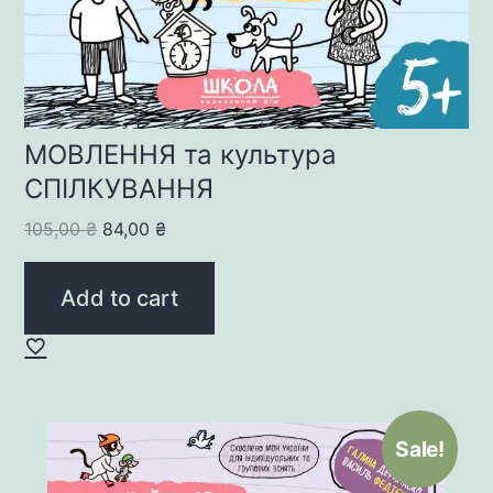
МОВЛЕННЯ та культура
СПІЛКУВАННЯ
Original
Current
105,00
₴
84,00
₴
price
price
was:
is:
Add to cart
105,00 ₴.
84,00 ₴.
Sale!