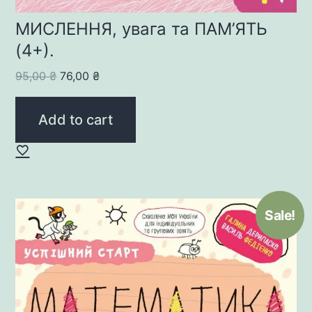
МИСЛЕННЯ, увага та ПАМ’ЯТЬ
(4+).
Original
Current
95,00
₴
76,00
₴
price
price
was:
is:
Add to cart
95,00 ₴.
76,00 ₴.
Sale!