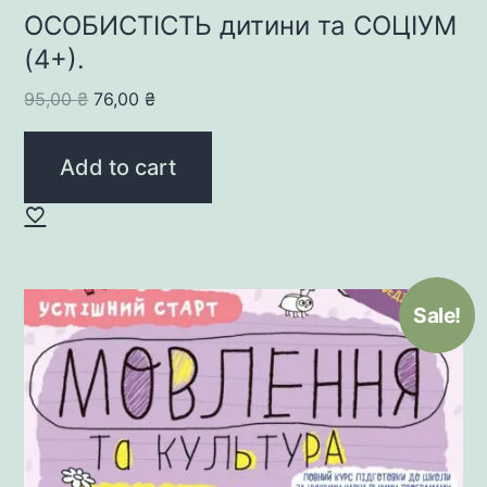
ОСОБИСТІСТЬ дитини та СОЦІУМ
(4+).
Original
Current
95,00
₴
76,00
₴
price
price
was:
is:
Add to cart
95,00 ₴.
76,00 ₴.
Sale!