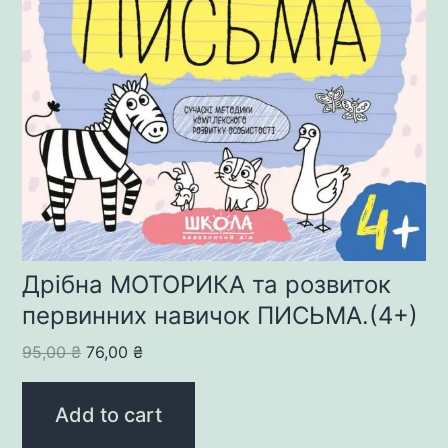
Дрібна МОТОРИКА та розвиток
первинних навичок ПИСЬМА.(4+)
Original
Current
95,00
₴
76,00
₴
price
price
was:
is:
Add to cart
95,00 ₴.
76,00 ₴.