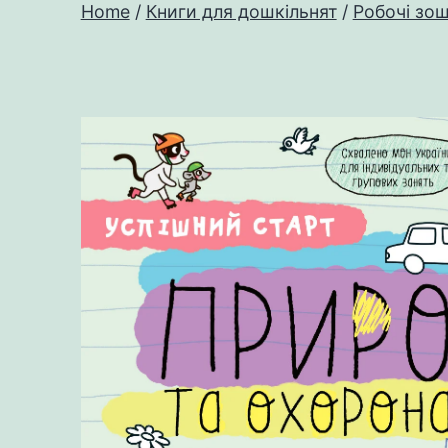
Home
/
Книги для дошкільнят
/
Робочі зо