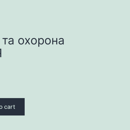
та охорона
Я
o cart