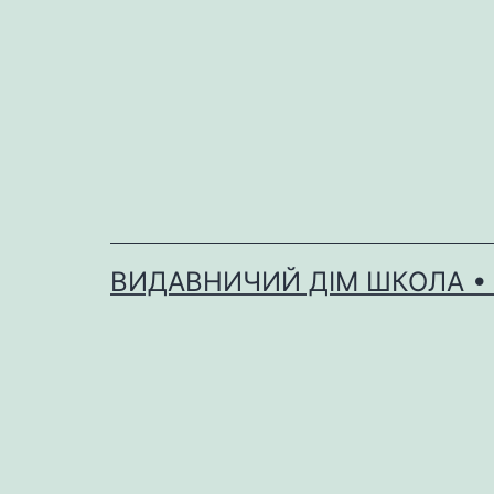
Перейти
до
вмісту
ВИДАВНИЧИЙ ДІМ ШКОЛА •