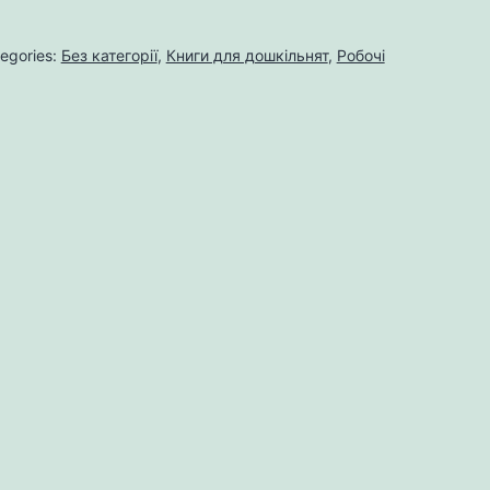
egories:
Без категорії
,
Книги для дошкільнят
,
Робочі