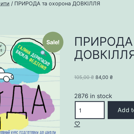
шити
/ ПРИРОДА та охорона ДОВКІЛЛЯ
ПРИРОДА 
Sale!
ДОВКІЛЛ
Original
Current
105,00
₴
84,00
₴
price
price
was:
is:
2876 in stock
105,00 ₴.
84,00 ₴.
ПРИРОДА
Add t
та
охорона
ДОВКІЛЛЯ