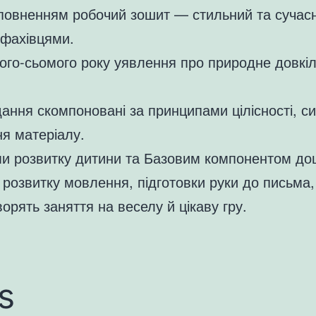
аповненням робочий зошит — стильний та сучас
 фахівцями.
ого-сьомого року уявлення про природне довкіл
вдання скомпоновані за принципами цілісності, с
ня матеріалу.
 розвитку дитини та Базовим компонентом дошкі
розвитку мовлення, підготовки руки до письма, 
орять заняття на веселу й цікаву гру.
s