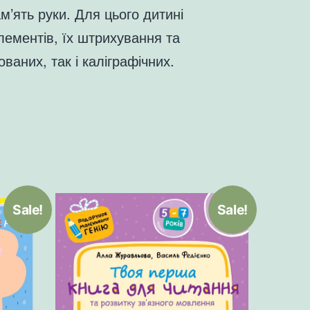
м’ять руки. Для цього дитині
лементів, їх штрихування та
аних, так і каліграфічних.
Sale!
Sale!