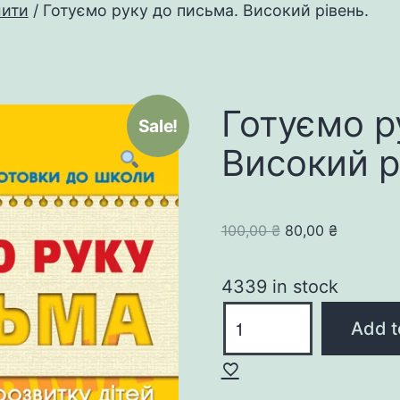
шити
/ Готуємо руку до письма. Високий рівень.
Готуємо р
Sale!
Високий р
Original
Current
100,00
₴
80,00
₴
price
price
was:
is:
4339 in stock
100,00 ₴.
80,00 ₴.
Готуємо
Add t
руку
до
письма.