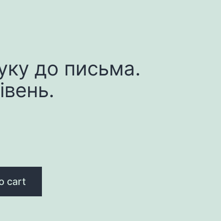
уку до письма.
івень.
o cart