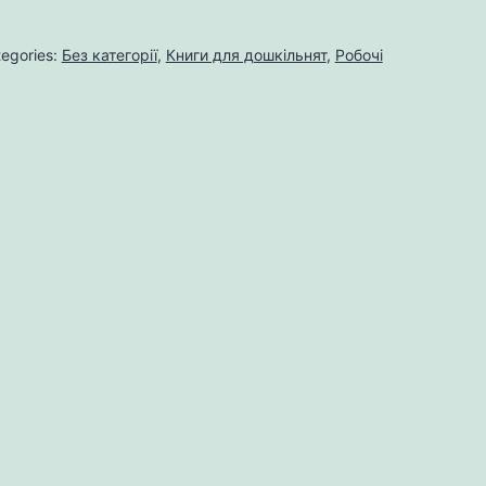
egories:
Без категорії
,
Книги для дошкільнят
,
Робочі