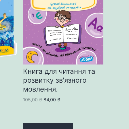
Книга для читання та
розвитку зв'язного
мовлення.
Original
Current
105,00
₴
84,00
₴
price
price
was:
is:
105,00 ₴.
84,00 ₴.