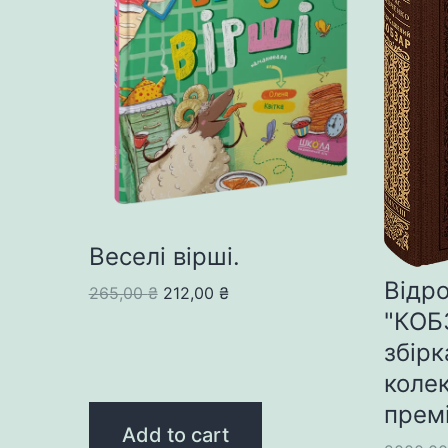
Веселі вірші.
Відр
Original
Current
265,00
₴
212,00
₴
"КОБ
price
price
was:
is:
збірк
265,00 ₴.
212,00 ₴.
коле
прем
Add to cart