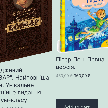
Пітер Пен. Повна
версія.
оджений
Original
Current
450,00
₴
360,00
₴
ЗАР". Найповніша
price
price
а. Унікальне
was:
is:
кційне видання
450,00 ₴.
360,00 ₴.
іум-класу
Add to cart