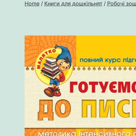
Home
/
Книги для дошкільнят
/
Робочі зо