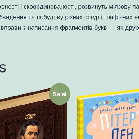
ності і скоординованості, розвинуть м’язову па
бведення та побудову різних фігур і графічних е
прави з написання фрагментів букв — як друков
s
Sale!