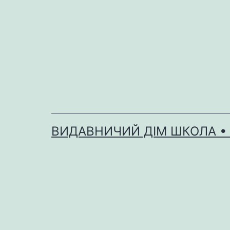
Перейти
до
вмісту
ВИДАВНИЧИЙ ДІМ ШКОЛА •