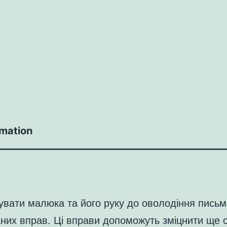
rmation
тувати малюка та його руку до оволодіння пись
их вправ. Ці вправи допоможуть зміцнити ще слаб