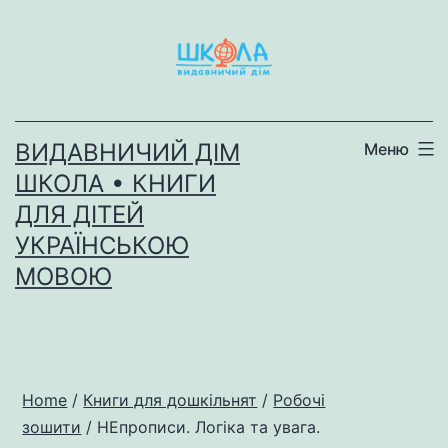
Перейти
до
вмісту
ВИДАВНИЧИЙ ДІМ
Меню
ШКОЛА • КНИГИ
ДЛЯ ДІТЕЙ
УКРАЇНСЬКОЮ
МОВОЮ
Home
/
Книги для дошкільнят
/
Робочі
зошити
/ НEпрописи. Логіка та увага.