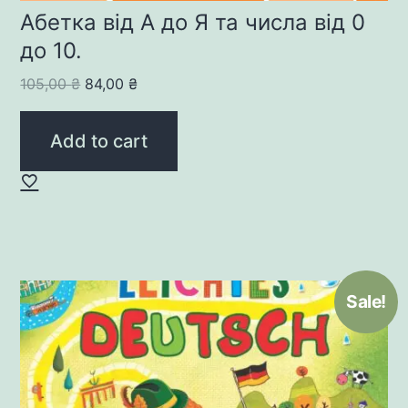
Абетка від А до Я та числа від 0
до 10.
Original
Current
105,00
₴
84,00
₴
price
price
was:
is:
Add to cart
105,00 ₴.
84,00 ₴.
Sale!