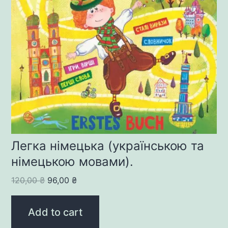
Легка німецька (українською та
німецькою мовами).
Original
Current
120,00
₴
96,00
₴
price
price
was:
is:
Add to cart
120,00 ₴.
96,00 ₴.