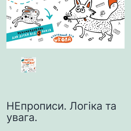
НEпрописи. Логіка та
увага.